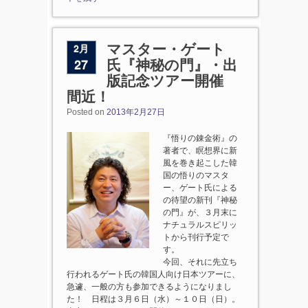
2月
マスター・ゲート
27
氏『神秘の門』・出
版記念ツアー開催
間近！
Posted on
2013年2月27日
『悟りの錬金術』の
著者で、瞑想界に新
風を巻き起こした韓
国の悟りのマスタ
ー、ゲート氏による
の待望の新刊『神秘
の門』が、３月末に
ナチュラルスピリッ
トから刊行予定で
す。
今回、それに先立ち
行われるゲート氏の韓国人向け日本ツアーに、
急遽、一般の方も参加できるようになりまし
た！ 日程は３月６日（水）～１０日（日）。