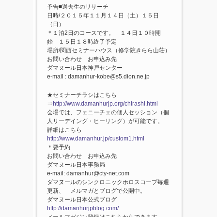
予告■過去生のリサーチ
日時/２０１５年１１月１４日（土）１５日
（日）
＊１泊2日のコースです。 １４日１０時開
始 １５日１８時終了予定
場所/関西セミナーハウス（修学院きらら山荘）
お問い合わせ お申込み先
ダマヌール日本神戸センター
e-mail : damanhur-kobe@s5.dion.ne.jp
★セミナーチラシはこちら
⇒
http://www.damanhurjp.org/chirashi.html
会場では、フェニーチェの個人セッション（個
人リーデイング・ヒーリング）が可能です。
詳細はこちら
http://www.damanhur.jp/custom1.html
＊要予約
お問い合わせ お申込み先
ダマヌール日本事務局
e-mail: damanhur@cty-net.com
ダマヌールのシンクロニックホロスコープ毎週
更新、 メルマガとブログで公開中。
ダマヌール日本公式ブログ
http://damanhurjpblog.com/
メールマガジン登録はこちらからできます。→