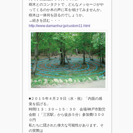
樹木とのコンタクトで，どんなメッセージがや
ってくるのか木の声に耳を傾けてみませんか。
樹木は一体何を語るのでしょうか。
→続きを読む・・・
http://www.damanhur.jp/custom11.html
■２０１５年４月２９日（水・祝）「内面の感
覚を拡げる」
時間/１３：３０～１５：３０ 会場/神戸市勤労
会館（「三宮駅」から徒歩５分）参加費/３００
０円
私たちに隠された偉大な可能性があります。そ
の実際は