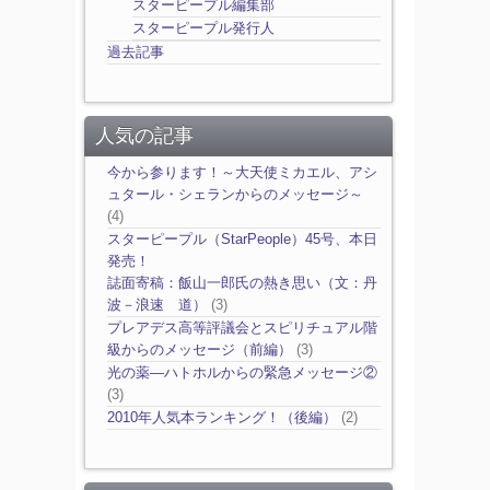
スターピープル編集部
スターピープル発行人
過去記事
人気の記事
今から参ります！～大天使ミカエル、アシ
ュタール・シェランからのメッセージ～
(4)
スターピープル（StarPeople）45号、本日
発売！
誌面寄稿：飯山一郎氏の熱き思い（文：丹
波－浪速 道）
(3)
プレアデス高等評議会とスピリチュアル階
級からのメッセージ（前編）
(3)
光の薬―ハトホルからの緊急メッセージ②
(3)
2010年人気本ランキング！（後編）
(2)