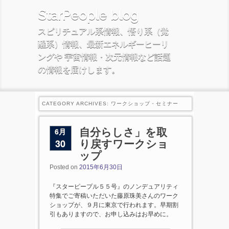
StarPeople blog
スピリチュアル系情報、悟り系（覚
醒系）情報、最新エネルギーヒーリ
ングや 宇宙情報・次元情報など話題
の情報を届けします。
CATEGORY ARCHIVES:
ワークショップ・セミナー
6月
自分らしさ」を取
30
り戻すワークショ
ップ
Posted on
2015年6月30日
『スターピープル５５号』のノンデュアリティ
特集でご寄稿いただいた藤原珠美さんのワーク
ショップが、９月に東京で行われます。早期割
引もありますので、お申し込みはお早めに。