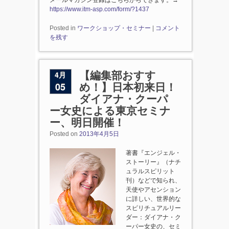
https://www.itm-asp.com/form/?1437
Posted in
ワークショップ・セミナー
|
コメント
を残す
4月
【編集部おすす
05
め！】日本初来日！
ダイアナ・クーパ
ー女史による東京セミナ
ー、明日開催！
Posted on
2013年4月5日
著書『エンジェル・
ストーリー』（ナチ
ュラルスピリット
刊）などで知られ、
天使やアセンション
に詳しい、世界的な
スピリチュアルリー
ダー：ダイアナ・ク
ーパー女史の、セミ