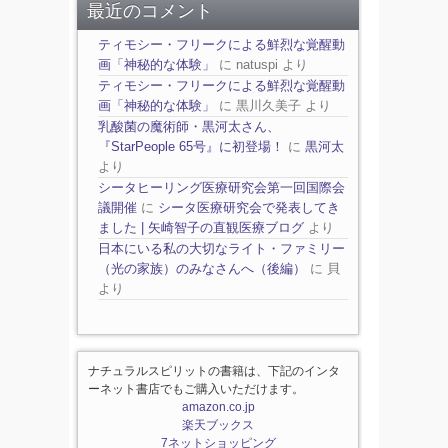
最近のコメント
ティモシー・フリークによる鮮烈な覚醒動
画「神秘的な体験」
に
natuspi
より
ティモシー・フリークによる鮮烈な覚醒動
画「神秘的な体験」
に
黒川久美子
より
乳酸菌の魔術師・黒河太さん、
『StarPeople 65号』に初登場！
に
黒河太
より
シータヒーリング医療研究会第一回国際会
議開催
に
シータ医療研究会で発表してき
ました | 矢崎智子の直観医療ブログ
より
日本にいる私の大切なライト・ファミリー
（光の家族）のみなさんへ（後編）
に
貝
より
ナチュラルスピリットの書籍は、下記のインタ
ーネット書店でもご購入いただけます。
amazon.co.jp
楽天ブックス
7ネットショッピング