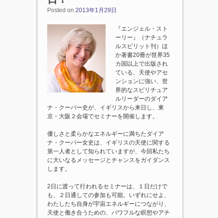
Posted on
2013年1月29日
『エンジェル・スト
ーリー』（ナチュラ
ルスピリット刊）ほ
か著書20冊が世界35
カ国以上で出版され
ている、天使やアセ
ンションに強い、世
界的なスピリチュア
ルリーダーのダイア
ナ・クーパー史が、イギリスから来日し、東
京・大阪２会場でセミナーを開催します。
優しさと柔らかなエネルギーに満ちたダイア
ナ・クーパー女史は、イギリスの天使に関する
第一人者として知られていますが、今回私たち
に大いなるメッセージとチャンスをガイダンス
します。
2日に渡って行われるセミナーは、１日だけで
も、２日通しての参加も可能。いずれにせよ、
わたしたち自身が宇宙エネルギーにつながり、
天使と働き合うための、パワフルな瞑想やアチ