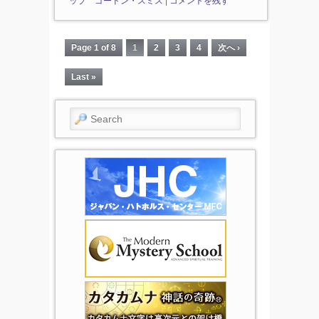
ップ ゴードン・スミス
|
コメントを残す
Page 1 of 8
1
2
3
4
次へ ›
Last »
Search