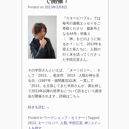
で開催！
Posted on
2013年3月8日
『スターピープル』では
毎号の連載エッセイをご
寄稿くださり、最新号と
なる44号：特集１
〔「神」をどのように知
るか？〕にて、2013年を
迎えた私たちに、人類の
行く末を語ってくださっ
た半田広宣さん。
その半田さんといえば、「ヌーソロジー」、そ
して「2013」。処女作「2013：人類が神を見
る日」(1997年・徳間書店)以来、一貫して
「2013」を主張してきた半田さんが、満を持し
て2013年以降の世界をについて語るという講演
会が開催されます。詳細は
こちら
続きを読む
→
Posted in
ワークショップ・セミナー
|
Tagged
2013
,
ヌーソロジー
,
人類
,
半田広宣
,
神
|
コメン
トを残す