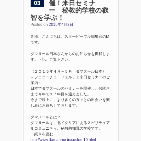
03
催！来日セミナ
ー 秘教的学校の叡
智を学ぶ！
Posted on
2015年4月3日
皆様、こんにちは。スターピープル編集部のM
です。
ダマヌール日本さんからのお知らせを掲載しま
す。下記、ご覧下さい。
《２０１５年４月～５月 ダマヌール日本》
～フェニーチェ・フェルチェ来日セミナーのご
案内～
日本でダマヌールのセミナーを開催し、お陰さ
まで今年で１７年目を迎えました。
今まで以上に、より多くの方々との出会いを楽
しみにお待ちしております。
ダマヌールとは？
ダマヌールは、北イタリアにあるスピリチュア
ルコミュニティ。秘教的知識の学校です。
→続きを読む・・・
http://www.damanhur.jp/custom10.html