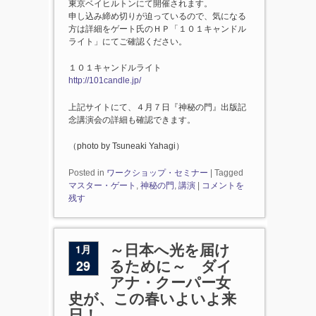
東京ベイヒルトンにて開催されます。
申し込み締め切りが迫っているので、気になる
方は詳細をゲート氏のＨＰ「１０１キャンドル
ライト」にてご確認ください。
１０１キャンドルライト
http://101candle.jp/
上記サイトにて、４月７日『神秘の門』出版記
念講演会の詳細も確認できます。
（photo by Tsuneaki Yahagi）
Posted in
ワークショップ・セミナー
|
Tagged
マスター・ゲート
,
神秘の門
,
講演
|
コメントを
残す
1月
～日本へ光を届け
29
るために～ ダイ
アナ・クーパー女
史が、この春いよいよ来
日！