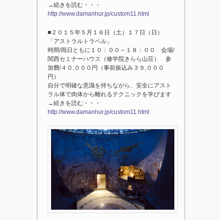
→続きを読む・・・
http://www.damanhur.jp/custom11.html
■２０１５年５月１６日（土）１７日（日）
「アストラルトラベル」
時間/両日ともに１０：００～１８：００ 会場/
関西セミナーハウス（修学院きらら山荘） 参
加費/４０,０００円（事前振込み３９,０００
円）
自分で明確な意識を持ちながら、安全にアスト
ラル体で肉体から離れるテクニックを学びます
→続きを読む・・・
http://www.damanhur.jp/custom11.html