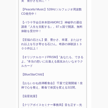
美 豊かさを共に・・
【Peaceful Music】528Hzソルフェジオ周波数
CD発売中！
【バラ十字会日本本部AMORC】 神秘学の通信
講座『人生を支配する』。87ヵ国で開講。無料
体験を受付中！
【至福の石けん】愛、豊かさ、幸運、またはそ
れ以上を引き寄せる石けん。奇跡の体験談１３
００件以上！
【オリジナルカードPRiSM】“あなたも、できる
よ。”本当の想いに出逢える親友みたいなオラク
ルカード
【BlueStarChild】
【おもいかね坐禅断食会】 千葉で定期開催！坐
禅で心を整え、断食で体質を変える3日間。
【宙星祝屋】
【クリアボイスセミナー事務局】音を正す～光