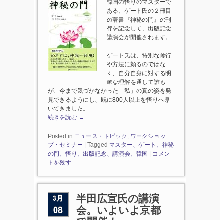
韓国の悟りのマスターで
ある、ゲート氏の２冊目
の著書『神秘の門』の刊
行を記念して、出版記念
講演会が開催されます。
ゲート氏は、特別な修行
や方法に頼るのではな
く、自分自身に対する明
瞭な理解を通して誰も
が、今まで気づかなかった「私」の真の姿を発
見できるようにし、既に800人以上を悟りへ導
いてきました。
続きを読む
→
Posted in
ニュース・トピック
,
ワークショッ
プ・セミナー
|
Tagged
マスター、ゲート、神秘
の門、悟り、出版記念、講演会、韓国
|
コメン
トを残す
3月
半田広宣氏の講演
08
会。いよいよ京都