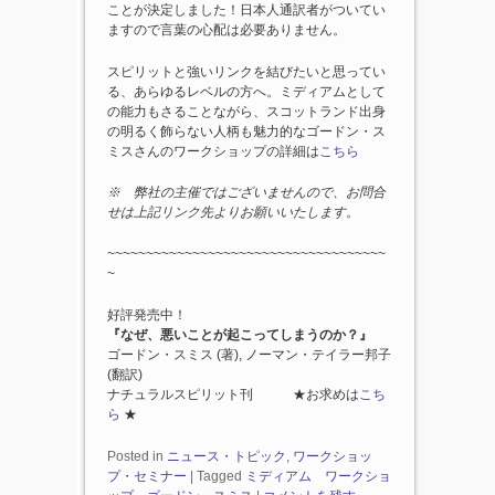
ことが決定しました！日本人通訳者がついてい
ますので言葉の心配は必要ありません。
スピリットと強いリンクを結びたいと思ってい
る、あらゆるレベルの方へ。ミディアムとして
の能力もさることながら、スコットランド出身
の明るく飾らない人柄も魅力的なゴードン・ス
ミスさんのワークショップの詳細は
こちら
※ 弊社の主催ではございませんので、お問合
せは上記リンク先よりお願いいたします。
~~~~~~~~~~~~~~~~~~~~~~~~~~~~~~~~~~~~
~
好評発売中！
『なぜ、悪いことが起こってしまうのか？』
ゴードン・スミス (著), ノーマン・テイラー邦子
(翻訳)
ナチュラルスピリット刊 ★お求めは
こち
ら
★
Posted in
ニュース・トピック
,
ワークショッ
プ・セミナー
|
Tagged
ミディアム ワークショ