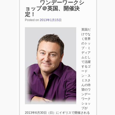
ワンデーワークシ
ョップ＠英国、開催決
定！
Posted on
2013年1月15日
英国だ
けでな
く世界
のトッ
プ・ミ
ディア
ムとし
て活躍
するゴ
ード
ン・ス
ミスさ
んの待
望のワ
ンデー
ワーク
ショッ
プが
2013年6月30日（日）にイギリスで開催される