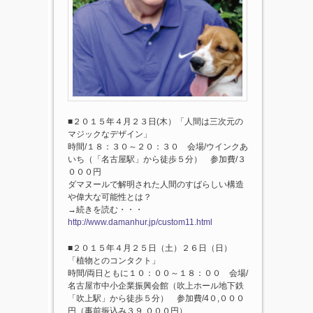
■２０１５年４月２３日(木）「人間は三次元の
マジックなデザイン」
時間/１８：３０～２０：３０ 会場/ウインクあ
いち（「名古屋駅」から徒歩５分） 参加費/３
０００円
ダマヌールで解明された人間のすばらしい構造
や偉大な可能性とは？
→続きを読む・・・
http://www.damanhur.jp/custom11.html
■２０１５年４月２５日（土）２６日（日）
「植物とのコンタクト」
時間/両日ともに１０：００～１８：００ 会場/
名古屋市中小企業振興会館（吹上ホール地下鉄
「吹上駅」から徒歩５分） 参加費/4０,０００
円（事前振込み３９,０００円）