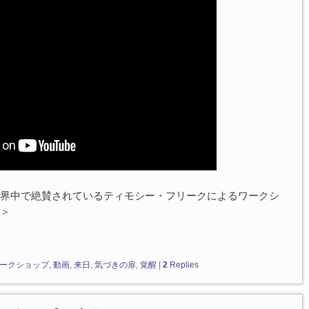
界中で絶賛されているティモシー・フリークによるワークシ
＞
ークショップ
,
動画
,
来日
,
気づきの扉
,
覚醒
|
2
Replies