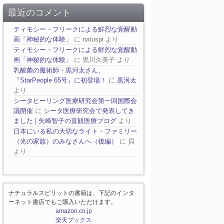
最近のコメント
ティモシー・フリークによる鮮烈な覚醒動
画「神秘的な体験」
に
natuspi
より
ティモシー・フリークによる鮮烈な覚醒動
画「神秘的な体験」
に
黒川久美子
より
乳酸菌の魔術師・黒河太さん、
『StarPeople 65号』に初登場！
に
黒河太
より
シータヒーリング医療研究会第一回国際会
議開催
に
シータ医療研究会で発表してき
ました | 矢崎智子の直観医療ブログ
より
日本にいる私の大切なライト・ファミリー
（光の家族）のみなさんへ（後編）
に
貝
より
ナチュラルスピリットの書籍は、下記のインタ
ーネット書店でもご購入いただけます。
amazon.co.jp
楽天ブックス