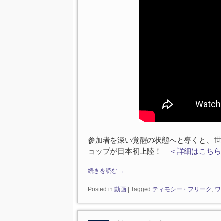
参加者を深い覚醒の状態へと導くと、世
ョップが日本初上陸！
＜詳細はこちら
続きを読む
→
Posted in
動画
|
Tagged
ティモシー・フリーク
,
ワ