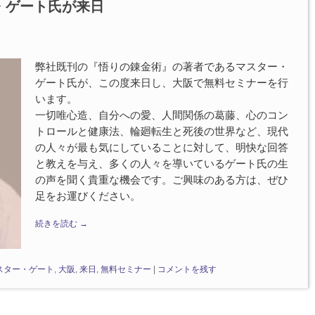
・ゲート氏が来日
弊社既刊の『悟りの錬金術』の著者であるマスター・
ゲート氏が、この度来日し、大阪で無料セミナーを行
います。
一切唯心造、自分への愛、人間関係の葛藤、心のコン
トロールと健康法、輪廻転生と死後の世界など、現代
の人々が最も気にしていることに対して、明快な回答
と教えを与え、多くの人々を導いているゲート氏の生
の声を聞く貴重な機会です。ご興味のある方は、ぜひ
足をお運びください。
続きを読む
→
スター・ゲート
,
大阪
,
来日
,
無料セミナー
|
コメントを残す