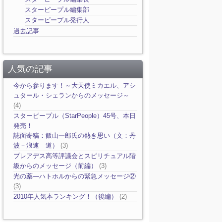
スターピープル編集部
スターピープル発行人
過去記事
人気の記事
今から参ります！～大天使ミカエル、アシ
ュタール・シェランからのメッセージ～
(4)
スターピープル（StarPeople）45号、本日
発売！
誌面寄稿：飯山一郎氏の熱き思い（文：丹
波－浪速 道）
(3)
プレアデス高等評議会とスピリチュアル階
級からのメッセージ（前編）
(3)
光の薬―ハトホルからの緊急メッセージ②
(3)
2010年人気本ランキング！（後編）
(2)