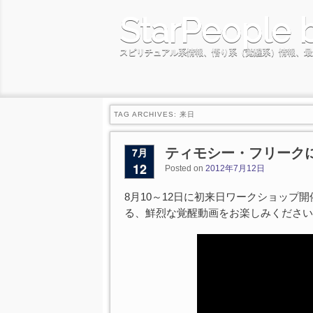
StarPeople 
スピリチュアル系情報、悟り系（覚醒系）情報、最
TAG ARCHIVES:
来日
7月
ティモシー・フリーク
12
Posted on
2012年7月12日
8月10～12日に初来日ワークショッ
る、鮮烈な覚醒動画をお楽しみください