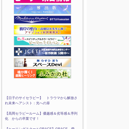
【日子のサイセラピー】 トラウマから解放さ
れ未来へアシスト：光への扉
【高岡セラピールーム】優越感＆劣等感＆序列
化 からの卒業です！