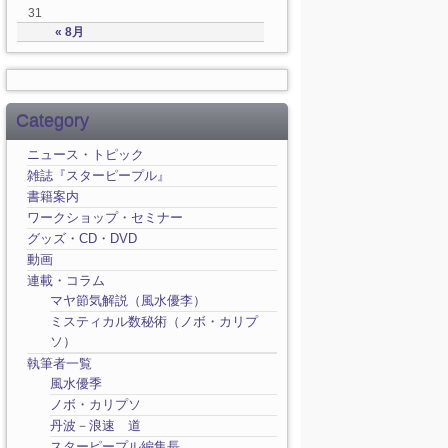
31
« 8月
Category
ニュース・トピック
雑誌『スターピープル』
書籍案内
ワークショップ・セミナー
グッズ・CD・DVD
動画
連載・コラム
マヤ節気解説（風水優李）
ミスティカル数秘術（ノボ・カリプ
ソ）
執筆者一覧
風水優季
ノボ・カリプソ
丹波－浪速 道
スターピープル編集長