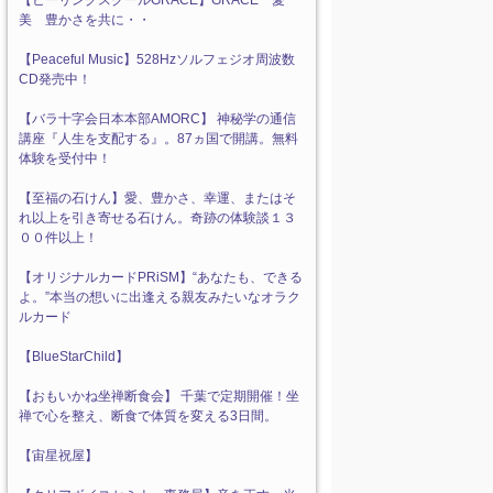
【ヒーリングスクールGRACE】GRACE 愛
美 豊かさを共に・・
【Peaceful Music】528Hzソルフェジオ周波数
CD発売中！
【バラ十字会日本本部AMORC】 神秘学の通信
講座『人生を支配する』。87ヵ国で開講。無料
体験を受付中！
【至福の石けん】愛、豊かさ、幸運、またはそ
れ以上を引き寄せる石けん。奇跡の体験談１３
００件以上！
【オリジナルカードPRiSM】“あなたも、できる
よ。”本当の想いに出逢える親友みたいなオラク
ルカード
【BlueStarChild】
【おもいかね坐禅断食会】 千葉で定期開催！坐
禅で心を整え、断食で体質を変える3日間。
【宙星祝屋】