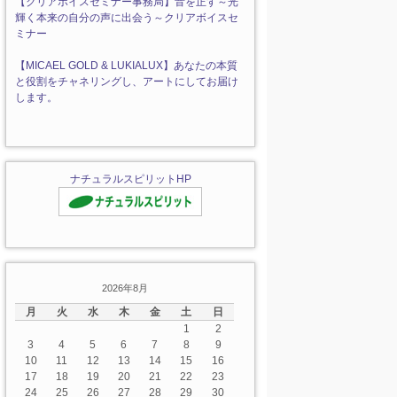
【クリアボイスセミナー事務局】音を正す～光
輝く本来の自分の声に出会う～クリアボイスセ
ミナー
【MICAEL GOLD & LUKIALUX】あなたの本質
と役割をチャネリングし、アートにしてお届け
します。
ナチュラルスピリットHP
2026年8月
月
火
水
木
金
土
日
1
2
3
4
5
6
7
8
9
10
11
12
13
14
15
16
17
18
19
20
21
22
23
24
25
26
27
28
29
30